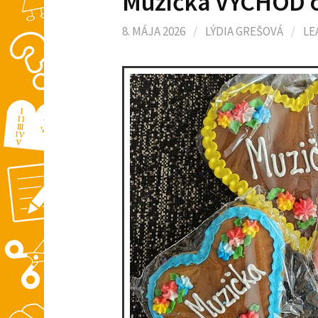
Muzička VÝCHOD o
8. MÁJA 2026
/
LÝDIA GREŠOVÁ
/
LE