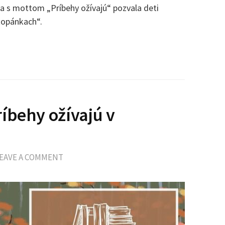
a s mottom „Príbehy ožívajú“ pozvala deti
topánkach“.
íbehy ožívajú v
EAVE A COMMENT