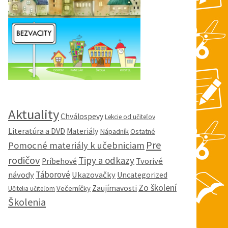
Aktuality
Chválospevy
Lekcie od učiteľov
Literatúra a DVD
Materiály
Nápadník
Ostatné
Pre
Pomocné materiály k učebniciam
rodičov
Tipy a odkazy
Tvorivé
Príbehové
Táborové
návody
Ukazovačky
Uncategorized
Zo školení
Zaujímavosti
Večerníčky
Učitelia učiteľom
Školenia