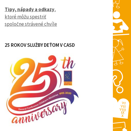
Tipy, nápady a odkazy
,
ktoré môžu spestriť
spoločne strávené chvíle
25 ROKOV SLUŽBY DEŤOM V CASD