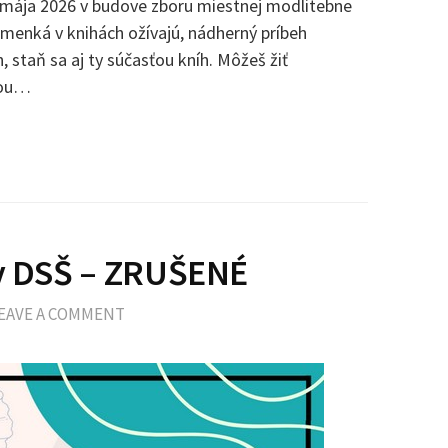
 mája 2026 v budove zboru miestnej modlitebne
smenká v knihách ožívajú, nádherný príbeh
, staň sa aj ty súčasťou kníh. Môžeš žiť
hou…
ov DSŠ – ZRUŠENÉ
EAVE A COMMENT