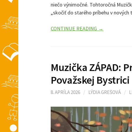
niečo výnimočné. Tohtoročná Muzičk
„skočiť do starého príbehu v nových 
CONTINUE READING →
Muzička ZÁPAD: Pr
Považskej Bystrici
8. APRÍLA 2026
/
LÝDIA GREŠOVÁ
/
L