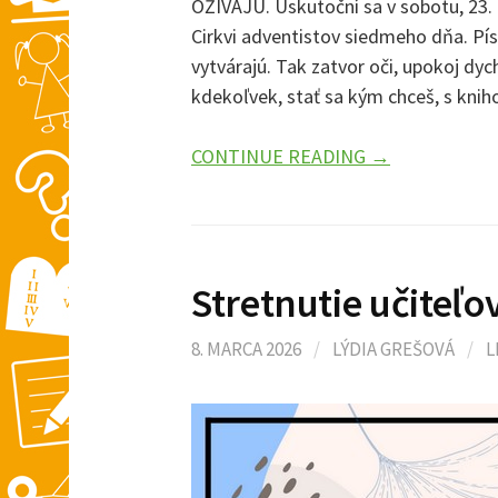
OŽÍVAJÚ. Uskutoční sa v sobotu, 23.
Cirkvi adventistov siedmeho dňa. Pí
vytvárajú. Tak zatvor oči, upokoj dych
kdekoľvek, stať sa kým chceš, s kni
CONTINUE READING →
Stretnutie učiteľ
8. MARCA 2026
/
LÝDIA GREŠOVÁ
/
L