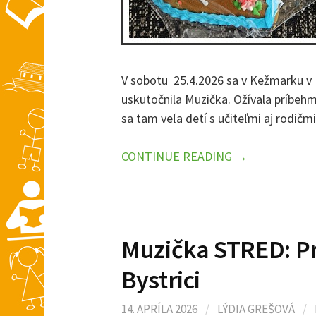
V sobotu 25.4.2026 sa v Kežmarku v
uskutočnila Muzička. Ožívala príbehmi
sa tam veľa detí s učiteľmi aj rodičm
CONTINUE READING →
Muzička STRED: Pr
Bystrici
14. APRÍLA 2026
/
LÝDIA GREŠOVÁ
/